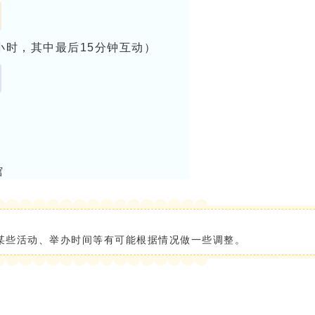
小时，其中最后15分钟互动）
馆
学员自己网上查阅介绍马相伯、李
青、谢希德等的资料
某些活动、举办时间等有可能根据情况做一些调整。
影