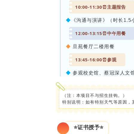
10:00-11:30
⏰
主题报告
◆
《沟通与演讲》（时长1.5
12:00-13:15
⏰
中午用餐
◆
旦苑餐厅二楼用餐
13:45-16:00
⏰
参观
◆
参观校史馆、蔡冠深人文
◆
根据人数，交叉分两场。
登辉、颜福庆、陈望道、苏步
（注：本项目不与招生挂钩。）
16:15-17:00
⏰
集体合影
特别说明：如有特别天气等原因，
◆
光华大楼前活动、拍照留
⭐证书授予⭐
第二天 7月14日