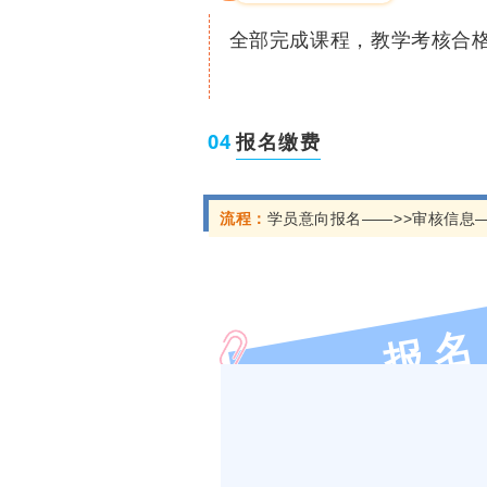
09:00-11:30
⏰
主题报告
全部完成课程，
教学考核合
◆
《数学的趣味与思辨》
（
最后30分钟互动）
04
报名缴费
12:00-13:15
⏰
中午用餐
◆
旦苑餐厅二楼用餐
流程：
学员意向报名——>>审核信息
✓
打卡
网红复旦经世书局
15:15-16:15
⏰
团建活动
名
报
◆
交流今天上课的感想，分
第三天 7月15日
09:00-11:30
⏰
主题报告