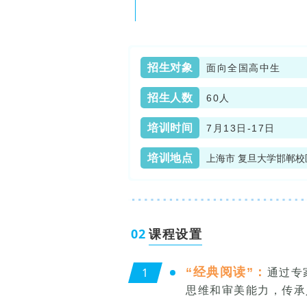
招生对象
面向全国高中生
招生人数
60人
培训时间
7月13日-17日
培训地点
上海市
复旦大学
邯郸校
0
2
课程设置
1
“经典阅读”：
通过专
思维和审美能力，传承