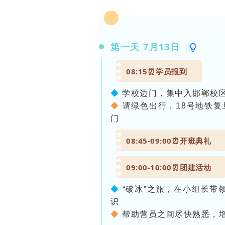
第一天 7月13日
08:15
⏰
学员报到
◆
学校边门，集中入邯郸校
◆
请绿色出行，18号地铁复
门
08:45-09:00
⏰
开班典礼
09:00-10:00
⏰
团建活动
◆
“破冰”之旅，在小组长带
识
◆
帮助营员之间尽快熟悉，