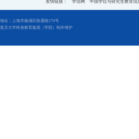
友情链接：
学信网
中国学位与研究生教育信
地址：上海市杨浦区政通路270号
复旦大学终身教育集团（学院）制作维护