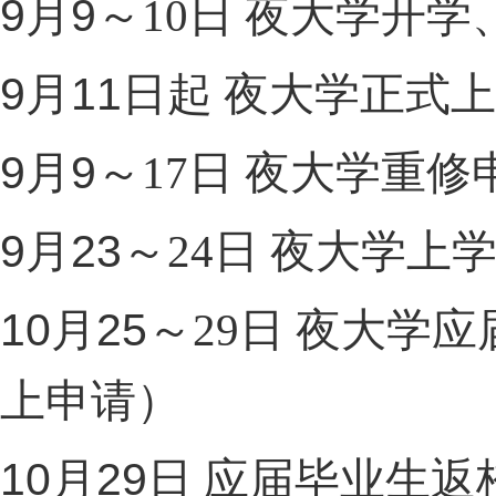
9
9
月
～
10
日
夜大学开学
9
11
月
日起
夜大学正式上
9
9
月
～
17
日
夜大学重修
9
23
月
～
24
日
夜大学上
10
25
月
～
29
日
夜大学应
上申请）
10
29
月
日
应届毕业生返