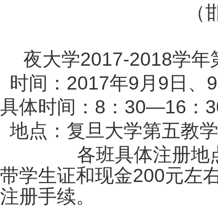
（
夜大学
2017-2018
学年
时间：
2017
年
9
月
9
日、
9
具体时间：
8
：
30—16
：
3
地点：
复旦大学第五教
各班具体注册地点：
带学生证和现金
200
元
左
注册手续。