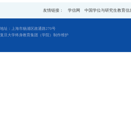
友情链接：
学信网
中国学位与研究生教育信
地址：上海市杨浦区政通路270号
复旦大学终身教育集团（学院）制作维护