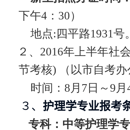
下午
4
：
30
）
地点
:
四平路
1931
号
２、
2016
年上半年社
节考核
)
（以市自考办
时间：
8
月
7
日～
9
月
３、
护理学专业报考
专科：中等护理学