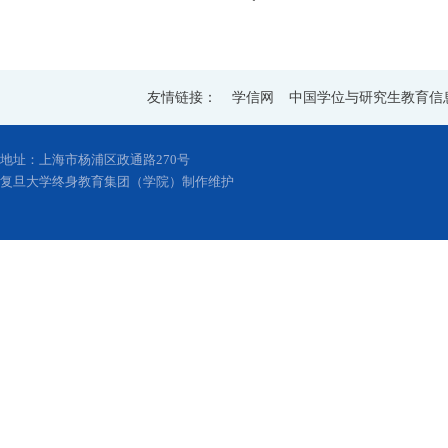
友情链接：
学信网
中国学位与研究生教育信
地址：上海市杨浦区政通路270号
复旦大学终身教育集团（学院）制作维护