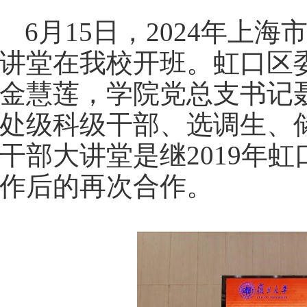
6
月
15
日，
2024
年上海
讲堂在我校开班。虹口区
金慧莲，学院党总支书记
处级科级干部、选调生、
干部大讲堂是继
2019
年虹
作后的再次合作。