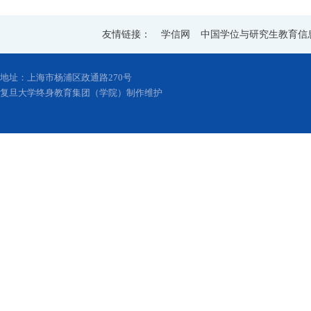
友情链接：
学信网
中国学位与研究生教育信
地址：上海市杨浦区政通路270号
复旦大学终身教育集团（学院）制作维护