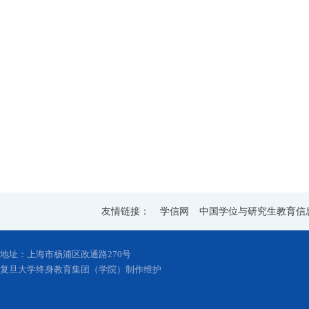
友情链接：
学信网
中国学位与研究生教育信
地址：上海市杨浦区政通路270号
复旦大学终身教育集团（学院）制作维护