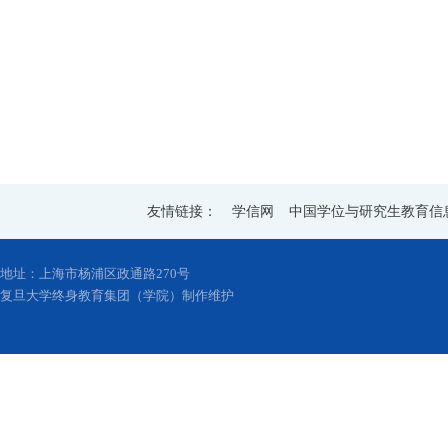
友情链接：
学信网
中国学位与研究生教育信
地址：上海市杨浦区政通路270号
复旦大学终身教育集团（学院）制作维护